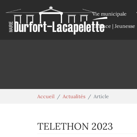
Aller au contenu principal
Panneau de gestion des cookies
Vie municipale
Enfance | Jeunesse
Vous êtes ici:
Accueil
Actualités
Article
TELETHON 2023