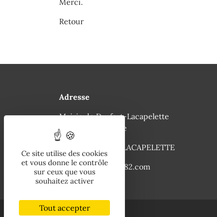
Merci.
Retour
Adresse
Mairie de Durfort-Lacapelette
96 rue de la Mairie
82390 DURFORT LACAPELETTE
Ce site utilise des cookies
et vous donne le contrôle
ville-durfort@info82.com
sur ceux que vous
souhaitez activer
Tout accepter